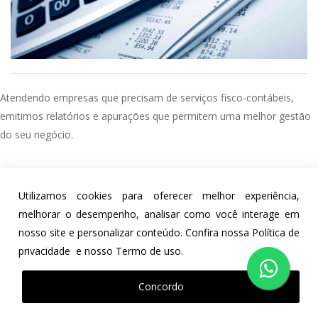
Atendendo empresas que precisam de serviços fisco-contábeis,
emitimos relatórios e apurações que permitem uma melhor gestão
do seu negócio.
Utilizamos cookies para oferecer melhor experiência,
melhorar o desempenho, analisar como você interage em
nosso site e personalizar conteúdo. Confira nossa
Política de
© Clézio Contabilidade 2026 - Todos os Direitos Reservados -
privacidade
e nosso
Termo de uso.
Política de Privacidade
Termo de Uso
Concordo